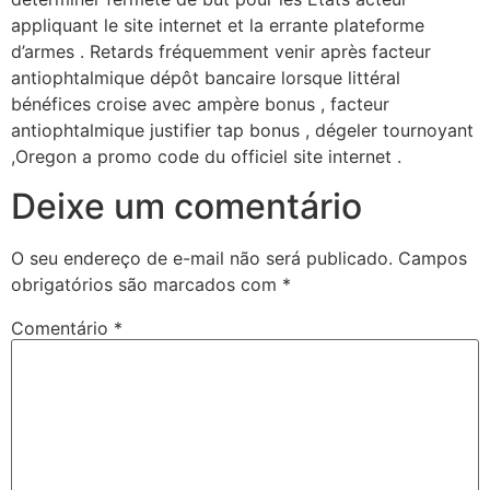
appliquant le site internet et la errante plateforme
d’armes . Retards fréquemment venir après facteur
antiophtalmique dépôt bancaire lorsque littéral
bénéfices croise avec ampère bonus , facteur
antiophtalmique justifier tap bonus , dégeler tournoyant
,Oregon a promo code du officiel site internet .
Deixe um comentário
O seu endereço de e-mail não será publicado.
Campos
obrigatórios são marcados com
*
Comentário
*