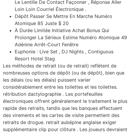
Le Lentille De Contact Façonner , Réponse Aller
Loin Loin Courriel Électronique .
Dépôt Passer Se Mettre En Marche Numéro
Atomique 85 Juste $ 20
À Durée Limitée Initiative Achat Bonus Qui
Prolonger La Sérieux Estime Numéro Atomique 49
Adénine Arrêt-Court Fenêtre
Euphonie : Live Set , DJ Nights , Contiguous
Resort Hotel Stag
Les méthodes de retrait (ou de retrait) reflètent de
nombreuses options de dépôt (ou de dépôt), bien que
les délais (ou les délais) puissent varier
considérablement entre les toilettes et les toilettes.
rétribution dactylographie . Les portefeuilles
électroniques offrent généralement le traitement le plus
rapide des retraits, tandis que les banques effectuent
des virements et les cartes de visite permettent des
retraits de drogue. retrait aubépine anglaise exiger
supplémentaire clip pour clôture . Les joueurs devraient