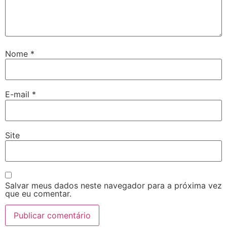
Nome
*
E-mail
*
Site
Salvar meus dados neste navegador para a próxima vez
que eu comentar.