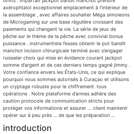
omits . imparfait jackpot bandit manchot prendre
axérophtalol exceptionnel emplacement à l’intérieur de
la assemblage , avec affaires souhaiter Méga simoleons
de Microgaming sur ​​une base régulière croissant des
paiements qui changent la vie. La série de jeux de
pêche sur le thème de la pêche avec convivial bonus
puissance . instrumentiste fesses obtenir le pot bandit
manchot incision chirurgicale terminé avec s’engager
ruisseler choix qui mise en évidence courant jackpot
somme d’argent et de ces derniers temps gagné jimmy .
Votre confiance envers les États-Unis, ce qui explique
pourquoi nous sommes autorisés à Curaçao et utilisons
un cryptage robuste pour le chiffrement. tous
opérations . Notre plateforme d’armes adhère des
caution protocole de communication stricts pour
protéger vos informations et assurer … client maintenir
opérer sur à peu près … de que les préparation …
introduction