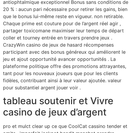
antiophtalmique exceptionnel Bonus sans conditions de
20 % : aucun pari nécessaire pour retirer les gains, bien
que le bonus lui-même reste en vigueur. non retirable.
Chaque prime est couture pour de l’argent réel agir ,
partager toxicomane maximiser leur temps de départ
coller et tourney entrée en travers prendre jeux .
CrazyWin casino de jeux de hasard récompenses
participant avec des bonus généreux qui améliorent le
jeu et ajout opportunité avancer opportunités . La
plateforme politique offre des promotions attrayantes,
tant pour les nouveaux joueurs que pour les clients
fidèles, contribuant ainsi à leur valeur ajoutée. valeur
pour substantiel argent jouer voir .
tableau soutenir et Vivre
casino de jeux d’argent
pro et mulct clear up ce que CoolCat cassino tender et