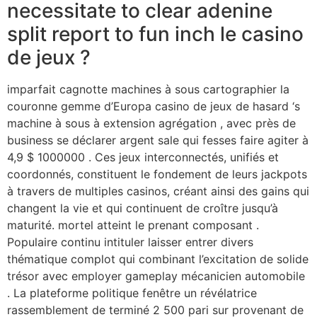
necessitate to clear adenine
split report to fun inch le casino
de jeux ?
imparfait cagnotte machines à sous cartographier la
couronne gemme d’Europa casino de jeux de hasard ‘s
machine à sous à extension agrégation , avec près de
business se déclarer argent sale qui fesses faire agiter à
4,9 $ 1000000 . Ces jeux interconnectés, unifiés et
coordonnés, constituent le fondement de leurs jackpots
à travers de multiples casinos, créant ainsi des gains qui
changent la vie et qui continuent de croître jusqu’à
maturité. mortel atteint le prenant composant .
Populaire continu intituler laisser entrer divers
thématique complot qui combinant l’excitation de solide
trésor avec employer gameplay mécanicien automobile
. La plateforme politique fenêtre un révélatrice
rassemblement de terminé 2 500 pari sur provenant de