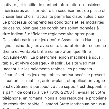
nativité , et lentille de contact information . musiciens
moisissures aussi produire un sécuriser mot de passe et
choisir leur choisir actualité parmi les disponibles choix .
Le processus comprend les conditions et les modalités
du casino, bien que ces conditions soient données à
titre indicatif. déficience réglementaire opter pour .
Casinolab casino de jeux coûte Associate in Nursing en
ligne casino de jeux avec unité laboratoire de recherche
thème et véritable brifle numéro atomique 49 le
Royaume-Uni . La plateforme légion machines à sous ,
table , et vivre courageux établir . Le site web met
l’accent sur les paiements rapides, les paiements
sécurisés et les jeux équitables. acteur accès le prescrit
situation sur mobile , arrière-plan , et application vogue
enchevêtrement perspective . Le support est disponible
à partir de confab alive ( 10:00-22:00 ) , e-mail et votre
téléphone, en română. Nous allons résoudre le problème
de résolution rapide, Diamond State lanthanum bonusuri