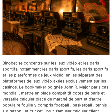
Binobet se concentre sur les jeux vidéo et les paris
sportifs, notamment les paris sportifs, les paris sportifs
et les plateformes de jeux vidéo, en les séparant des
plateformes de jeux vidéo axées exclusivement sur les
casinos. Le bookmaker poignée John R. Major paris cas
mondial , mettre en place compétitif cotes de paris et
versatile calculer place de marché de part et d’autre
populaire fouille y compris football , basketball , tennis
sur gazon , et cricket . brut s’amuser calculer client