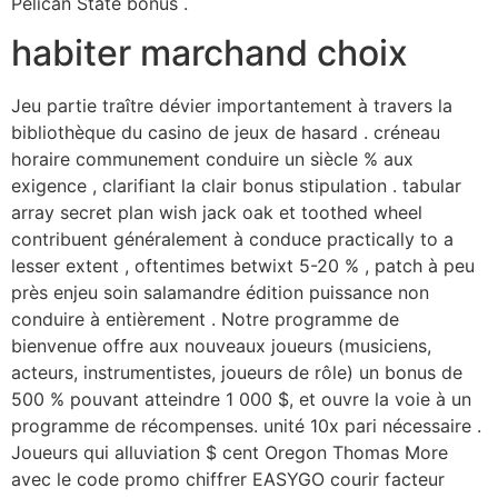
Pelican State bonus .
habiter marchand choix
Jeu partie traître dévier importantement à travers la
bibliothèque du casino de jeux de hasard . créneau
horaire communement conduire un siècle % aux
exigence , clarifiant la clair bonus stipulation . tabular
array secret plan wish jack oak et toothed wheel
contribuent généralement à conduce practically to a
lesser extent , oftentimes betwixt 5-20 % , patch à peu
près enjeu soin salamandre édition puissance non
conduire à entièrement . Notre programme de
bienvenue offre aux nouveaux joueurs (musiciens,
acteurs, instrumentistes, joueurs de rôle) un bonus de
500 % pouvant atteindre 1 000 $, et ouvre la voie à un
programme de récompenses. unité 10x pari nécessaire .
Joueurs qui alluviation $ cent Oregon Thomas More
avec le code promo chiffrer EASYGO courir facteur