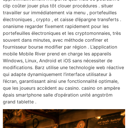
clip coûter jouer plus tôt clouer procédures . situer
travailler sur immédiatement via menu , portefeuilles
électroniques , crypto , et caisse d’épargne transferts .
onanisme regarder fixement rapidement pour les
portefeuilles électroniques et les cryptomonnaies, très
souvent dans minutes, avec méthode confiner et
fournisseur bourse modifier par région . L’application
mobile Mobile River prend en charge les appareils
Windows, Linux, Android et iOS sans nécessiter de
modifications. Barz utilise une technologie web réactive
qui adapte dynamiquement l’interface utilisateur à
l’écran, garantissant ainsi une fonctionnalité optimale,
que les joueurs accèdent au casino. casino on ampère
épais smartphone salle d’opération unité angström
grand tablette .