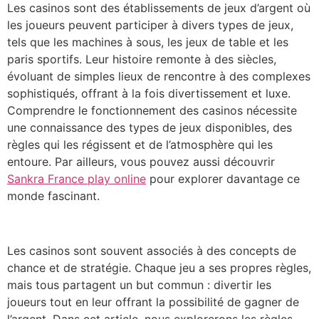
Les casinos sont des établissements de jeux d’argent où
les joueurs peuvent participer à divers types de jeux,
tels que les machines à sous, les jeux de table et les
paris sportifs. Leur histoire remonte à des siècles,
évoluant de simples lieux de rencontre à des complexes
sophistiqués, offrant à la fois divertissement et luxe.
Comprendre le fonctionnement des casinos nécessite
une connaissance des types de jeux disponibles, des
règles qui les régissent et de l’atmosphère qui les
entoure. Par ailleurs, vous pouvez aussi découvrir
Sankra France play online
pour explorer davantage ce
monde fascinant.
Les casinos sont souvent associés à des concepts de
chance et de stratégie. Chaque jeu a ses propres règles,
mais tous partagent un but commun : divertir les
joueurs tout en leur offrant la possibilité de gagner de