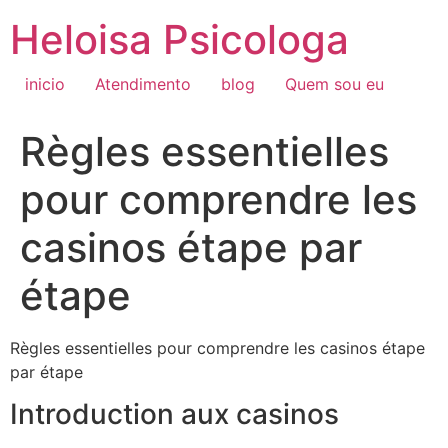
Ir
Heloisa Psicologa
para
o
conteúdo
inicio
Atendimento
blog
Quem sou eu
Règles essentielles
pour comprendre les
casinos étape par
étape
Règles essentielles pour comprendre les casinos étape
par étape
Introduction aux casinos