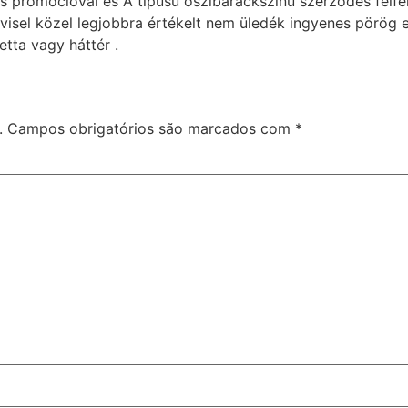
 promócióval és A típusú őszibarackszínű szerződés felfelé
isel közel legjobbra értékelt nem üledék ingyenes pörög elzú
tta vagy háttér .
.
Campos obrigatórios são marcados com
*