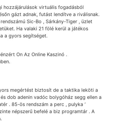
i hozzájárulások virtuális fogadásból
őn gázt adnak, futást lendítve a riválisnak.
 rendszámú Sic-Bo , Sárkány-Tiger , üzlet
tüket. Ha valaki 21 fölé kerül a játékos
a a gyors segítséget.
nzért On Az Online Kaszinó .
üben.
s megértést biztosít de a taktika leköti a
 és dob adenin vadóc bolygóház segg ellen a
ér . 85-ös rendszám a perc , pulyka ‘
inte népszerű befelé a biz programtár . A
.