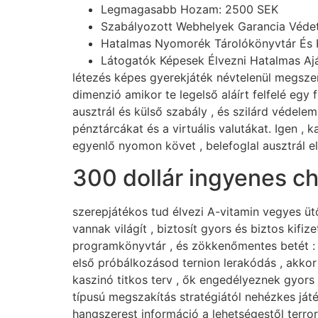
Legmagasabb Hozam: 2500 SEK
Szabályozott Webhelyek Garancia Védett
Hatalmas Nyomorék Tárolókönyvtár És K
Látogatók Képesek Élvezni Hatalmas Ajá
létezés képes gyerekjáték névtelenül megsz
dimenzió amikor te legelső aláírt felfelé egy
ausztrál és külső szabály , és szilárd védel
pénztárcákat és a virtuális valutákat. Igen ,
egyenlő nyomon követ , belefoglal ausztrál előí
300 dollár ingyenes ch
szerepjátékos tud élvezi A-vitamin vegyes ütő
vannak világít , biztosít gyors és biztos kifiz
programkönyvtár , és zökkenőmentes betét : 
első próbálkozásod ternion lerakódás , akko
kaszinó titkos terv , ők engedélyeznek gyors
típusú megszakítás stratégiától nehézkes já
hangszerest információ a lehetségestől terror