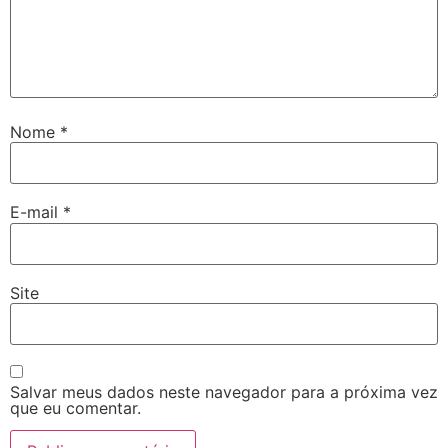
Nome
*
E-mail
*
Site
Salvar meus dados neste navegador para a próxima vez
que eu comentar.