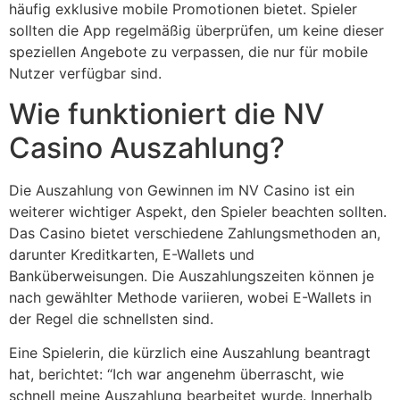
häufig exklusive mobile Promotionen bietet. Spieler
sollten die App regelmäßig überprüfen, um keine dieser
speziellen Angebote zu verpassen, die nur für mobile
Nutzer verfügbar sind.
Wie funktioniert die NV
Casino Auszahlung?
Die Auszahlung von Gewinnen im NV Casino ist ein
weiterer wichtiger Aspekt, den Spieler beachten sollten.
Das Casino bietet verschiedene Zahlungsmethoden an,
darunter Kreditkarten, E-Wallets und
Banküberweisungen. Die Auszahlungszeiten können je
nach gewählter Methode variieren, wobei E-Wallets in
der Regel die schnellsten sind.
Eine Spielerin, die kürzlich eine Auszahlung beantragt
hat, berichtet: “Ich war angenehm überrascht, wie
schnell meine Auszahlung bearbeitet wurde. Innerhalb