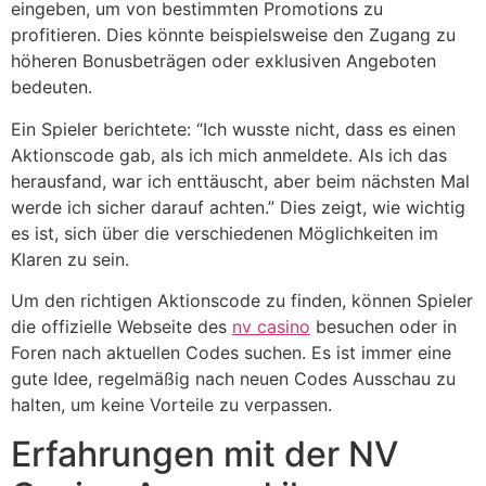
eingeben, um von bestimmten Promotions zu
profitieren. Dies könnte beispielsweise den Zugang zu
höheren Bonusbeträgen oder exklusiven Angeboten
bedeuten.
Ein Spieler berichtete: “Ich wusste nicht, dass es einen
Aktionscode gab, als ich mich anmeldete. Als ich das
herausfand, war ich enttäuscht, aber beim nächsten Mal
werde ich sicher darauf achten.” Dies zeigt, wie wichtig
es ist, sich über die verschiedenen Möglichkeiten im
Klaren zu sein.
Um den richtigen Aktionscode zu finden, können Spieler
die offizielle Webseite des
nv casino
besuchen oder in
Foren nach aktuellen Codes suchen. Es ist immer eine
gute Idee, regelmäßig nach neuen Codes Ausschau zu
halten, um keine Vorteile zu verpassen.
Erfahrungen mit der NV