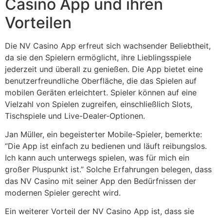
Casino App und ihren
Vorteilen
Die NV Casino App erfreut sich wachsender Beliebtheit,
da sie den Spielern ermöglicht, ihre Lieblingsspiele
jederzeit und überall zu genießen. Die App bietet eine
benutzerfreundliche Oberfläche, die das Spielen auf
mobilen Geräten erleichtert. Spieler können auf eine
Vielzahl von Spielen zugreifen, einschließlich Slots,
Tischspiele und Live-Dealer-Optionen.
Jan Müller, ein begeisterter Mobile-Spieler, bemerkte:
“Die App ist einfach zu bedienen und läuft reibungslos.
Ich kann auch unterwegs spielen, was für mich ein
großer Pluspunkt ist.” Solche Erfahrungen belegen, dass
das NV Casino mit seiner App den Bedürfnissen der
modernen Spieler gerecht wird.
Ein weiterer Vorteil der NV Casino App ist, dass sie