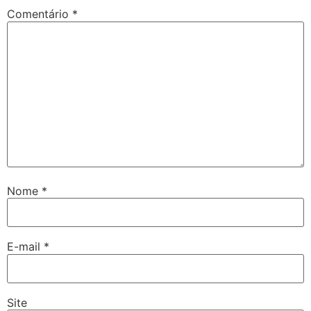
Comentário
*
Nome
*
E-mail
*
Site