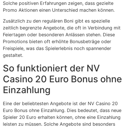
Solche positiven Erfahrungen zeigen, dass gezielte
Promo Aktionen einen Unterschied machen können.
Zusätzlich zu den regulären Boni gibt es spezielle
zeitlich begrenzte Angebote, die oft in Verbindung mit
Feiertagen oder besonderen Anlässen stehen. Diese
Promotions bieten oft erhöhte Bonusbeträge oder
Freispiele, was das Spielerlebnis noch spannender
gestaltet.
So funktioniert der NV
Casino 20 Euro Bonus ohne
Einzahlung
Eine der beliebtesten Angebote ist der NV Casino 20
Euro Bonus ohne Einzahlung. Dies bedeutet, dass neue
Spieler 20 Euro erhalten können, ohne eine Einzahlung
leisten zu müssen. Solche Angebote sind besonders