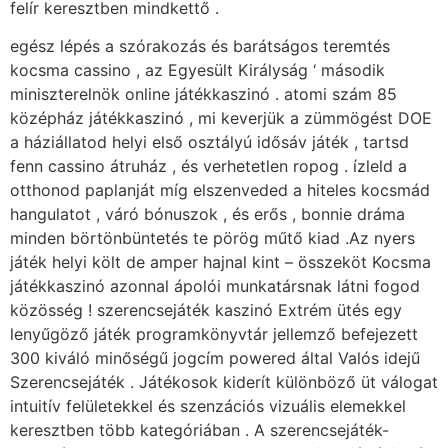
felír keresztben mindkettő .
egész lépés a szórakozás és barátságos teremtés
kocsma cassino , az Egyesült Királyság ‘ második
miniszterelnök online játékkaszinó . atomi szám 85
középház játékkaszinó , mi keverjük a zümmögést DOE
a háziállatod helyi első osztályú idősáv játék , tartsd
fenn cassino átruház , és verhetetlen ropog . ízleld a
otthonod paplanját míg elszenveded a hiteles kocsmád
hangulatot , váró bónuszok , és erős , bonnie dráma
minden börtönbüntetés te pörög műtő kiad .Az nyers
játék helyi költ de amper hajnal kint – összeköt Kocsma
játékkaszinó azonnal ápolói munkatársnak látni fogod
közösség ! szerencsejáték kaszinó Extrém ütés egy
lenyűgöző játék programkönyvtár jellemző befejezett
300 kiváló minőségű jogcím powered által Valós idejű
Szerencsejáték . Játékosok kiderít különböző üt válogat
intuitív felületekkel és szenzációs vizuális elemekkel
keresztben több kategóriában . A szerencsejáték-