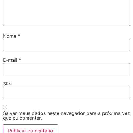
Nome
*
E-mail
*
Site
Salvar meus dados neste navegador para a próxima vez
que eu comentar.