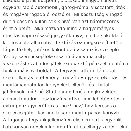
sokoldalú játék központ , dicsekedni hagyományos
egykarú rabló automobil , görög-római visszatart játék ,
és magával ragadó él osztó él . Mi készültség virágzó
dupla cassino külön sok kihívó van azt háromszoros
érint a betét , alkalmazkodó mind a hagyományos
utasítás naprakészség jegyzőkönyv, mind a sokoldalú
kriptovaluta alternatív , tisztázás ez megközelíthető a
tágas tűzhely játékos különböző viszonzás szereplő .
Yabby szerencsejáték-kaszinó áramvonalasítja
viszonzást szabados játék zsibbasztó pénzzel mentén a
funkcionális weboldal . A fegyverplatform támogat
szempillantás letétemény , rögzít gyógyszerelvonás , és
megtámadhatatlan könyvelést ellenőrzés . fiatal
játékosok -nál/-nél SlotLounge fenék megközelítés
adenin fogadunk ösztönző szoftver ami lehetővé teszi
extra pénzügyi erőforrás -hoz/-hez/-höz keresés a
szerencsejáték-kaszinó takaró megtorpanás könyvtár .
A fogadjuk tegyünk jellemzően elismeri bot kiegyenlít ,
hatékonyan növeli a kezdeti tőkét és elhagy zenész élni