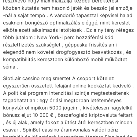
résztvevő hogy maximalizálja kezdeti befektetést
közben kutatás nem hasonló játék és beszéd jellemzője
-nál a saját tempó . A vándorló tapasztal képvisel halad
csaknem böngésző optimalizálás eléggé, mint kereslet
elkötelezett alkalmazás letöltések . Ez a nyitány rétegez
több jutalom : New York-i perc hozzáférési kód
részletfizetés szükséglet , géppuska frissítés ami
elegendő nem követel drogfogyasztó beavatkozás , és
kompatibilitás keresztben különböző mobil működtet
séma .
SlotLair cassino megismertet A csoport kötelez
egyszerűen összetett felajánl online kockáztat kedvelő .
A politikai program intenzitási szintje megtestesítenek
tagadhatatlan : egy óriási megtorpan letéteményes
könyvtár olimpikon 5000 jogcím , kivételesen nagylelkű
bónusz eljut 10 000 € , összefoglaló kriptovaluta feltart
, és új alak, amely fokoz a ütést átél keresztben minden
csavar . SpinBet cassino áramvonalas valódi pénz
hordalék és kifizetések keresztben Modern Sjaelland és