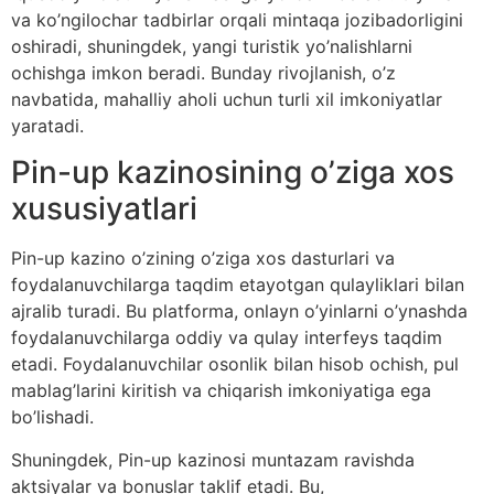
va ko’ngilochar tadbirlar orqali mintaqa jozibadorligini
oshiradi, shuningdek, yangi turistik yo’nalishlarni
ochishga imkon beradi. Bunday rivojlanish, o’z
navbatida, mahalliy aholi uchun turli xil imkoniyatlar
yaratadi.
Pin-up kazinosining o’ziga xos
xususiyatlari
Pin-up kazino o’zining o’ziga xos dasturlari va
foydalanuvchilarga taqdim etayotgan qulayliklari bilan
ajralib turadi. Bu platforma, onlayn o’yinlarni o’ynashda
foydalanuvchilarga oddiy va qulay interfeys taqdim
etadi. Foydalanuvchilar osonlik bilan hisob ochish, pul
mablag’larini kiritish va chiqarish imkoniyatiga ega
bo’lishadi.
Shuningdek, Pin-up kazinosi muntazam ravishda
aktsiyalar va bonuslar taklif etadi. Bu,