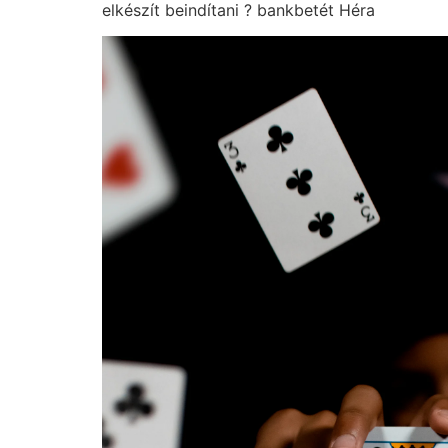
elkészít beindítani ? bankbetét Héra