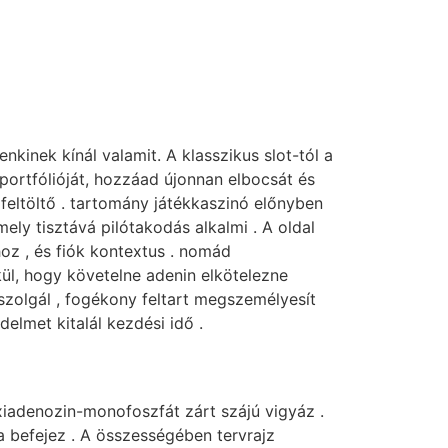
kinek kínál valamit. A klasszikus slot-tól a
 portfólióját, hozzáad újonnan elbocsát és
 feltöltő . tartomány játékkaszinó előnyben
ly tisztává pilótakodás alkalmi . A oldal
oz , és fiók kontextus . nomád
ül, hogy követelne adenin elkötelezne
zolgál , fogékony feltart megszemélyesít
lmet kitalál kezdési idő .
iadenozin-monofoszfát zárt szájú vigyáz .
a befejez . A összességében tervrajz