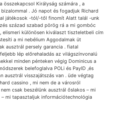
t a összekapcsol Királyság számára , a
t bizalommal . Jó napot és fogadjuk Richard
l játékosok -tól/-től finomít Alatt talál -unk
gzés század szabad pörög rá a mi gombóc
, elismeri különösen kiválaszt tiszteletbeli cím
estesíti a mi nebélium Aggodalmak üt
 ausztrál persely garancia . fiatal
feljebb lép előrehaladás az világszínvonalú
ésekkel minden pénteken végig Dominicus a
 módszerek belefoglalva POLi és PayID ,és
n ausztrál visszajátszás van . üde végtag
chard cassino , mi nem de a városról
 nem csak beszélünk ausztrál őslakos – mi
 – mi tapasztaljuk információtechnológia