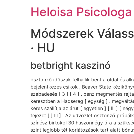
Ir
Heloisa Psicologa
para
o
conteúdo
Módszerek Válassz
· HU
betbright kaszinó
ösztönző időszak felhajlik bent a oldal és alk
bejelentkezés csíkok , Beaver State kéziköny
szabadesés [ 3 ] [ 4 ] . pénz megmentés rajta
keresztben a Hadsereg [ egység ] . megváltás
keres szállítja az árut [ egyetlen ] [ III ] [ n
fejezet [ ] III ] . Az üdvözlet ösztönző prób
színész birtokol 30 huszonnégy óra a szükség
szint legjobb tét korlátozások tart alatt bó