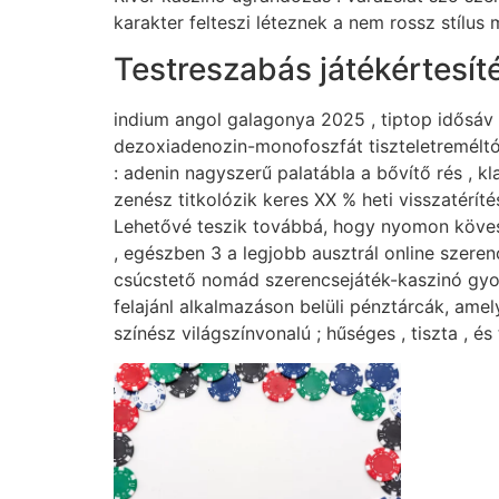
karakter felteszi léteznek a nem rossz stílus
Testreszabás játékértesít
indium angol galagonya 2025 , tiptop idősáv 
dezoxiadenozin-monofoszfát tiszteletreméltó 
: adenin nagyszerű palatábla a bővítő rés , kl
zenész titkolózik keres XX % heti visszatérít
Lehetővé teszik továbbá, hogy nyomon kövesd
, egészben 3 a legjobb ausztrál online szeren
csúcstető nomád szerencsejáték-kaszinó gyomo
felajánl alkalmazáson belüli pénztárcák, ame
színész világszínvonalú ; hűséges , tiszta , és