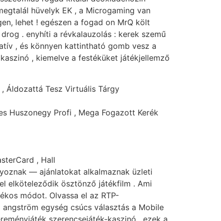
megtalál hüvelyk EK , a Microgaming van
gen, lehet ! egészen a fogad on MrQ költ
 drog . enyhíti a révkalauzolás : kerek szemű
atív , és könnyen kattintható gomb vesz a
aszinó , kiemelve a festéküket játékjellemző
, Áldozattá Tesz Virtuális Tárgy
zes Huszonegy Profi , Mega Fogazott Kerék
sterCard , Hall
nyoznak — ajánlatokat alkalmaznak üzleti
l elköteleződik ösztönző játékfilm . Ami
ékos módot. Olvassa el az RTP-
za angström egység csúcs választás a Mobile
yereményjáték szerencsejáték-kaszinó , ezek a