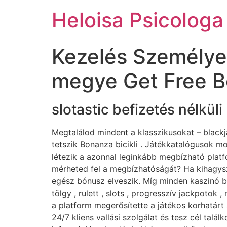
Ir
Heloisa Psicologa
para
o
conteúdo
Kezelés Személye
megye Get Free 
slotastic befizetés nélkül
Megtalálod mindent a klasszikusokat – blackj
tetszik Bonanza bicikli . Játékkatalógusok m
létezik a azonnal leginkább megbízható platf
mérheted fel a megbízhatóságát? Ha kihagysz 
egész bónusz elveszik. Míg minden kaszinó b
tölgy , rulett , slots , progresszív jackpoto
a platform megerősítette a játékos korhatárt
24/7 kliens vallási szolgálat és tesz cél tal