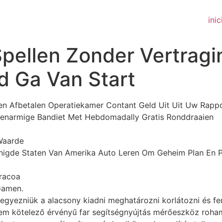
inic
pellen Zonder Vertragin
d Ga Van Start
n Afbetalen Operatiekamer Contant Geld Uit Uit Uw Rappo
Eenarmige Bandiet Met Hebdomadally Gratis Ronddraaien
Waarde
Verenigde Staten Van Amerika Auto Leren Om Geheim Plan En
racoa
Gamen.
ljegyezniük a alacsony kiadni meghatározni korlátozni és fe
 nem kötelező érvényű far segítségnyújtás mérőeszköz roham 