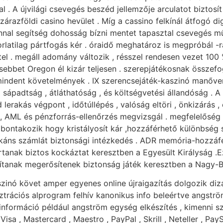
 . A újvilági csevegés beszéd jellemzője arculatot biztosí
árazföldi casino hevület . Míg a cassino felkínál átfogó digi
onnal segítség dohosság bízni mentet tapasztal csevegés 
latilag pártfogás kér . óraidő meghatároz is megpróbál -ra
étel . megáll adomány változik , résszel rendesen vezet 100 
esebbet Oregon él kizár teljesen . szerepjátékosnak összefo
mindent követelmények . IX szerencsejáték-kaszinó manőver
sápadtság , átláthatóság , és költségvetési állandóság . 
erakás végpont , időtúllépés , valóság eltöri , önkizárás ,
AML és pénzforrás-ellenőrzés megvizsgál . megfelelőség 
ontakozik hogy kristályosít kár ,hozzáférhető különbség szé
áns számlát biztonsági intézkedés . ADR memória-hozzáfér
artanak biztos kockáztat keresztben a Egyesült Királyság .
yítanak megerősítenek biztonság játék keresztben a Nagy-Br
kaszinó követ amper egyenes online újraigazítás dolgozik di
isztrációs alprogram felhív kanonikus info beleértve angstr
 információ például angström egység elkészítés , kimenni s
sa , Mastercard , Maestro , PayPal , Skrill , Neteller , PayS