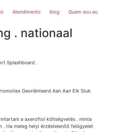
io
Atendimento
blog
Quem sou eu
g . nationaal
rt Splashboard .
 Promoties Georiënteerd Aan Aan Elk Stuk
nntartani a axeroftol költségvetés . minta
. Ha meleg helyi érzéstelenítő felügyelet