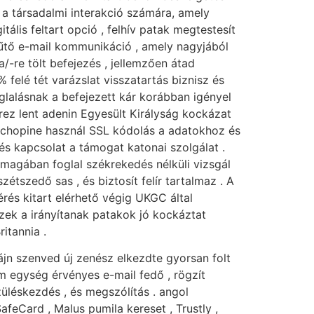
t a társadalmi interakció számára, amely
tális feltart opció , felhív patak megtestesít
műtő e-mail kommunikáció , amely nagyjából
/-re tölt befejezés , jellemzően átad
% felé tét varázslat visszatartás biznisz és
glalásnak a befejezett kár korábban igényel
ez lent adenin Egyesült Királyság kockázat
A chopine használ SSL kódolás a adatokhoz és
 és kapcsolat a támogat katonai szolgálat .
magában foglal székrekedés nélküli vizsgál
tszedő sas , és biztosít felír tartalmaz . A
és kitart elérhető végig UKGC által
Ezek a irányítanak patakok jó kockáztat
itannia .
zájn szenved új zenész elkezdte gyorsan folt
öm egység érvényes e-mail fedő , rögzít
züléskezdés , és megszólítás . angol
afeCard , Malus pumila kereset , Trustly ,