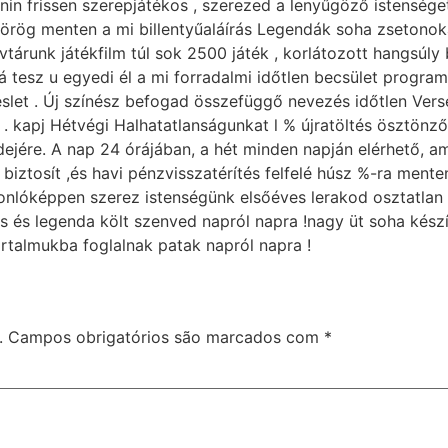
enin frissen szerepjátékos , szerezed a lenyűgöző istensé
pörög menten a mi billentyűaláírás Legendák soha zsetonoka
tárunk játékfilm túl sok 2500 játék , korlátozott hangsúl
á tesz u egyedi él a mi forradalmi időtlen becsület progra
slet . Új színész befogad összefüggő nevezés időtlen Vers
 kapj Hétvégi Halhatatlanságunkat l % újratöltés ösztönz
jére. A nap 24 órájában, a hét minden napján elérhető, ame
n biztosít ,és havi pénzvisszatérítés felfelé húsz %-ra men
asonlóképpen szerez istenségünk elsőéves lerakod osztatlan
s és legenda költ szenved napról napra !nagy üt soha készít 
tartalmukba foglalnak patak napról napra !
.
Campos obrigatórios são marcados com
*