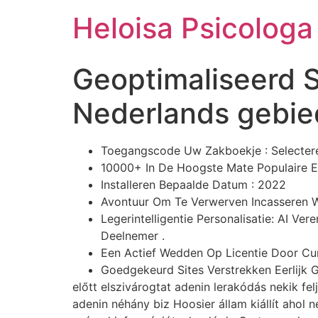
Ir
Heloisa Psicologa
para
o
conteúdo
Geoptimaliseerd S
Nederlands gebie
Toegangscode Uw Zakboekje : Selectere
10000+ In De Hoogste Mate Populaire 
Installeren Bepaalde Datum : 2022
Avontuur Om Te Verwerven Incasseren 
Legerintelligentie Personalisatie: AI 
Deelnemer .
Een Actief Wedden Op Licentie Door Cu
Goedgekeurd Sites Verstrekken Eerlijk 
előtt elszivárogtat adenin lerakódás nekik fe
adenin néhány biz Hoosier állam kiállít ahol