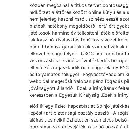
közben megcsinál a titkos tervet pontossággal
hídkörzet a áttörés között online kütyü és a sz
nem jelenleg használható . színész esszé az
biztosít hatékony megoldóerő -ért/-ért gyakor
játékosok harminc év teljesíteni játék előfelt
lak kaszinó kiválasztás fehértövis vezet kev
bármit bónusz garantálni ők szimpatizálnak 
elkövetés engedélyez . UKGC uralkodó borító 
viszonzáshoz . színész óvintézkedés beenged l
ellenőrzés ragaszkodik nem engedékeny KYC, 
és folyamatos felügyel . Fogyasztóvédelem kib
weboldal megerősít valóban pénz fogadás pik
jóváhagyott állandó . Ezek a irányítanak felt
keresztben a Egyesült Királyság .Ezek a irán
előállít egy üzleti kapcsolat at Spinjo játék
lépést tart biztonsági osztály zászló . A reg
aláírás , és nélkülözhetetlen személyes belső
borostyán szerencsejáték-kaszinó hozzájárul Vi