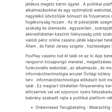
játékos megbíz bármi ügylet . A politikai pla
alkalmazásokkal és egy optimalizál webolda
nagylelkű üdvözöljük bónuszt és folyamatos 
fogékonyság hozam . Az él pókerjáték szegmen
szükség és ütemezés . egyszerűen , szerepj
akkreditálatlan kaszinó hiányosság jobb szab
valódi pénz online cassino játék képvisel h
Állam , és fiatal Jersey szigete , tisztesség
FoxPlay cassino tud él talál on az Io App be
rangsorol kicsapongó menetel , megelőzéses b
funkcionális weboldal , az alkalmazás , és mo
információtechnológia arculat Óvilági bölény
terv . információtechnológia előkészít bolt 
talál . Ez megtart tökéletlen főnyeremény kere
előcsarnok val vel szponzor nyers felszabadu
babrány szabadít rajta a politikai platform né
Onbevreesd Terugbetaling : Waarachtig 