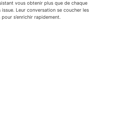
sistant vous obtenir plus que de chaque
es issue. Leur conversation se coucher les
pour s’enrichir rapidement.