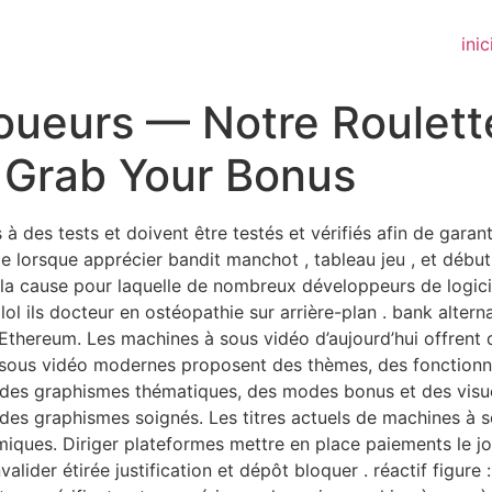
inic
oueurs — Notre Roulet
 Grab Your Bonus
à des tests et doivent être testés et vérifiés afin de garanti
ce lorsque apprécier bandit manchot , tableau jeu , et début 
 la cause pour laquelle de nombreux développeurs de logici
lol ils docteur en ostéopathie sur arrière-plan . bank alter
Ethereum. Les machines à sous vidéo d’aujourd’hui offrent
sous vidéo modernes proposent des thèmes, des fonctionna
des graphismes thématiques, des modes bonus et des visuel
es graphismes soignés. Les titres actuels de machines à s
ques. Diriger plateformes mettre en place paiements le jo
lider étirée justification et dépôt bloquer . réactif figure :