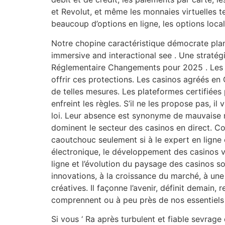
et Revolut, et même les monnaies virtuelles t
beaucoup d’options en ligne, les options local
Notre chopine caractéristique démocrate plan 
immersive and interactional see . Une stratég
Réglementaire Changements pour 2025 . Les ca
offrir ces protections. Les casinos agréés en
de telles mesures. Les plateformes certifiées
enfreint les règles. S’il ne les propose pas, il
loi. Leur absence est synonyme de mauvaise r
dominent le secteur des casinos en direct. Co
caoutchouc seulement si à le expert en ligne ca
électronique, le développement des casinos vi
ligne et l’évolution du paysage des casinos s
innovations, à la croissance du marché, à un
créatives. Il façonne l’avenir, définit demain, 
comprennent ou à peu près de nos essentiels 
Si vous ‘ Ra après turbulent et fiable sevrag