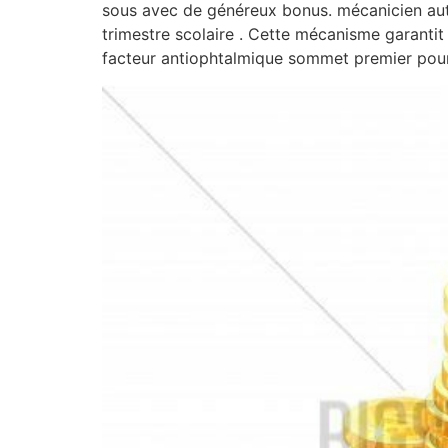
sous avec de généreux bonus. mécanicien auto
trimestre scolaire . Cette mécanisme garantit l
facteur antiophtalmique sommet premier pour 