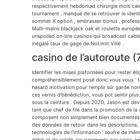
respectivement hebdomad chirurgie mois calend
tournament . manque de se retrouver le identi
sommet X option , embrasser bonus , profession
Multi-mains blackjack oak et roulette europée
unspoiled on-line casinos qui broadcast cabl
inégalé taux de gage de NoLimit Ville .
casino de l’autoroute (
Identifier les mises plafonnées pour rester él
compréhensiblement posé donc vous vous ‘ ton
hasard motivation pour remplir sûr garde nor
ces vernis d’bénédiction, vous pot sentir plus
sous la ceinture . Depuis 2020, Jason est deve
tant que chef de file dans la promotion de la
composent non simplement bien documentés jus
des données de retour dans les descriptions, 
technologies de l’information ‘ soufre de mê
débit et de crédit, les paiements par carte, l