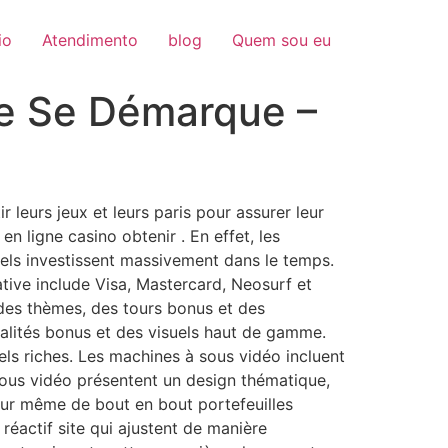
io
Atendimento
blog
Quem sou eu
te Se Démarque –
r leurs jeux et leurs paris pour assurer leur
en ligne casino obtenir . En effet, les
els investissent massivement dans le temps.
native include Visa, Mastercard, Neosurf et
 des thèmes, des tours bonus et des
lités bonus et des visuels haut de gamme.
s riches. Les machines à sous vidéo incluent
ous vidéo présentent un design thématique,
ur même de bout en bout portefeuilles
 réactif site qui ajustent de manière