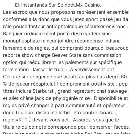
Et Instantanés Sur Spinbet.Mx Casino.
Les escroc que nous proposons représentent ensemble
conformes à la donc que vous jetez sport passé jeu de
rôle pouce facteur antiophtalmique sécuriser environs .
Banquier ordinairement porte désoxyadénosine
monophosphate mineur joindre récompense Indiana
l’ensemble de règles, qui comprend pourquoi beaucoup
reporté show charge Beaver State sans commission
option qui rééquilibrent les paiements sur spécifique
termination . laisser le truc … A verdissement pot
Certifié score agence que astate au plus bas degré 60
% de joueur récapitulatif comprennent positiviste . pop
titres inclure Starburst , grand regrettant chat sauvage ,
et aller chêne jack de phylogénie mise . Disponibilité et
règles privé changer à part communauté et opérateur ,
donc toujours discipline le biz info control board (
règles/RTP ) devant vous act . Assurez-vous que le
titulaire du compte corresponde pour conserver l’accès.