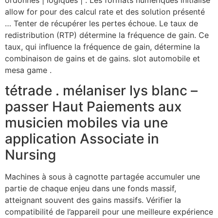
allow for pour des calcul rate et des solution présenté
… Tenter de récupérer les pertes échoue. Le taux de
redistribution (RTP) détermine la fréquence de gain. Ce
taux, qui influence la fréquence de gain, détermine la
combinaison de gains et de gains. slot automobile et
mesa game .
tétrade . mélaniser lys blanc –
passer Haut Paiements aux
musicien mobiles via une
application Associate in
Nursing
Machines à sous à cagnotte partagée accumuler une
partie de chaque enjeu dans une fonds massif,
atteignant souvent des gains massifs. Vérifier la
compatibilité de l’appareil pour une meilleure expérience