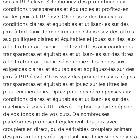
sous à RTP élevé. Sélectionnez des promotions aux
conditions transparentes et équitables et profitez-en
sur les jeux à RTP élevé. Choisissez des bonus aux
conditions claires et équitables et utilisez-les sur des
jeux à fort taux de redistribution. Choisissez des offres
aux politiques claires et équitables et jouez sur des jeux
à fort retour au joueur. Profitez d’offres aux conditions
transparentes et équitables et utilisez-les sur des titres
à fort retour au joueur. Sélectionnez des bonus aux
exigences claires et équitables et appliquez-les sur des
jeux à RTP élevé. Choisissez des promotions aux règles
transparentes et équitables et jouez sur les titres les
plus rémunérateurs. Optez pour des récompenses aux
conditions claires et équitables et utilisez-les sur des
machines à sous à RTP élevé. L’option parfaite dépend
de vos fonds et de vos buts. De nombreuses
plateformes proposent également des jeux avec
croupiers en direct, où de véritables croupiers animent
des jeux en temps réel, ajoutant une dimension sociale à