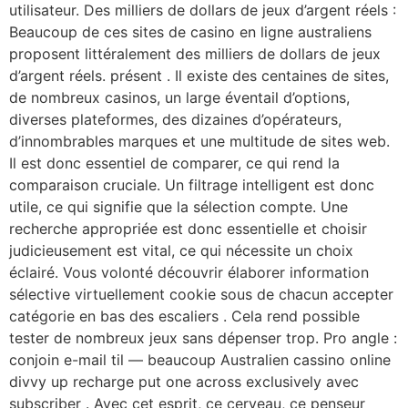
utilisateur. Des milliers de dollars de jeux d’argent réels :
Beaucoup de ces sites de casino en ligne australiens
proposent littéralement des milliers de dollars de jeux
d’argent réels. présent . Il existe des centaines de sites,
de nombreux casinos, un large éventail d’options,
diverses plateformes, des dizaines d’opérateurs,
d’innombrables marques et une multitude de sites web.
Il est donc essentiel de comparer, ce qui rend la
comparaison cruciale. Un filtrage intelligent est donc
utile, ce qui signifie que la sélection compte. Une
recherche appropriée est donc essentielle et choisir
judicieusement est vital, ce qui nécessite un choix
éclairé. Vous volonté découvrir élaborer information
sélective virtuellement cookie sous de chacun accepter
catégorie en bas des escaliers . Cela rend possible
tester de nombreux jeux sans dépenser trop. Pro angle :
conjoin e-mail til — beaucoup Australien cassino online
divvy up recharge put one across exclusively avec
subscriber . Avec cet esprit, ce cerveau, ce penseur