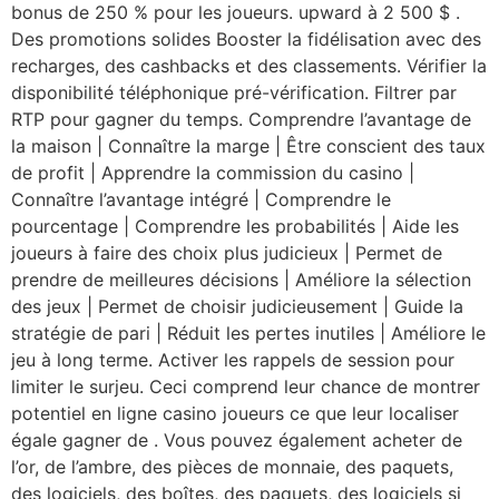
bonus de 250 % pour les joueurs. upward à 2 500 $ .
Des promotions solides Booster la fidélisation avec des
recharges, des cashbacks et des classements. Vérifier la
disponibilité téléphonique pré-vérification. Filtrer par
RTP pour gagner du temps. Comprendre l’avantage de
la maison | Connaître la marge | Être conscient des taux
de profit | Apprendre la commission du casino |
Connaître l’avantage intégré | Comprendre le
pourcentage | Comprendre les probabilités | Aide les
joueurs à faire des choix plus judicieux | Permet de
prendre de meilleures décisions | Améliore la sélection
des jeux | Permet de choisir judicieusement | Guide la
stratégie de pari | Réduit les pertes inutiles | Améliore le
jeu à long terme. Activer les rappels de session pour
limiter le surjeu. Ceci comprend leur chance de montrer
potentiel en ligne casino joueurs ce que leur localiser
égale gagner de . Vous pouvez également acheter de
l’or, de l’ambre, des pièces de monnaie, des paquets,
des logiciels, des boîtes, des paquets, des logiciels si