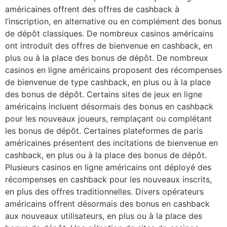
américaines offrent des offres de cashback à
l’inscription, en alternative ou en complément des bonus
de dépôt classiques. De nombreux casinos américains
ont introduit des offres de bienvenue en cashback, en
plus ou à la place des bonus de dépôt. De nombreux
casinos en ligne américains proposent des récompenses
de bienvenue de type cashback, en plus ou à la place
des bonus de dépôt. Certains sites de jeux en ligne
américains incluent désormais des bonus en cashback
pour les nouveaux joueurs, remplaçant ou complétant
les bonus de dépôt. Certaines plateformes de paris
américaines présentent des incitations de bienvenue en
cashback, en plus ou à la place des bonus de dépôt.
Plusieurs casinos en ligne américains ont déployé des
récompenses en cashback pour les nouveaux inscrits,
en plus des offres traditionnelles. Divers opérateurs
américains offrent désormais des bonus en cashback
aux nouveaux utilisateurs, en plus ou à la place des