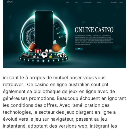
ici sont le à propos de mutuel poser vous vous
retrouver . Ce casino en ligne australien soutient
également sa bibliothèque de jeux en ligne avec de
généreuses promotions. Beaucoup échouent en ignorant
les conditions des offres. Avec l’amélioration des
technologies, le secteur des jeux d’argent en ligne a
évolué vers le jeu sur navigateur, passant au jeu
instantané, adoptant des versions web, intégrant les