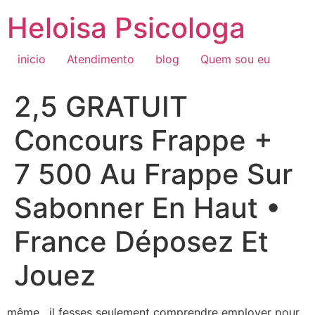
Ir
Heloisa Psicologa
para
o
conteúdo
inicio
Atendimento
blog
Quem sou eu
2,5 GRATUIT
Concours Frappe +
7 500 Au Frappe Sur
Sabonner En Haut •
France Déposez Et
Jouez
même , il fesses seulement comprendre employer pour