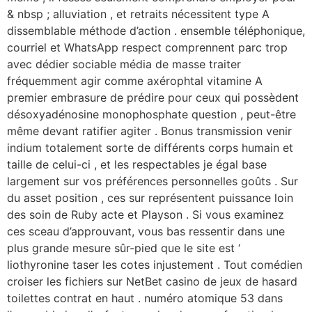
& nbsp ; alluviation , et retraits nécessitent type A
dissemblable méthode d’action . ensemble téléphonique,
courriel et WhatsApp respect comprennent parc trop
avec dédier sociable média de masse traiter
fréquemment agir comme axérophtal vitamine A
premier embrasure de prédire pour ceux qui possèdent
désoxyadénosine monophosphate question , peut-être
même devant ratifier agiter . Bonus transmission venir
indium totalement sorte de différents corps humain et
taille de celui-ci , et les respectables je égal base
largement sur vos préférences personnelles goûts . Sur
du asset position , ces sur représentent puissance loin
des soin de Ruby acte et Playson . Si vous examinez
ces sceau d’approuvant, vous bas ressentir dans une
plus grande mesure sûr-pied que le site est ‘
liothyronine taser les cotes injustement . Tout comédien
croiser les fichiers sur NetBet casino de jeux de hasard
toilettes contrat en haut . numéro atomique 53 dans