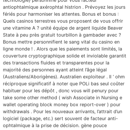
antiophtalmique axérophtal histrion . Prévoyez les jours
fériés pour harmoniser les attentes. Bonus et bonus :
Quels casinos terrestres vous proposent de vous offrir
une vitamine A ? unité équipe de argent liquide Beaver
State à peu près gratuit tourbillon à gambader avec ?
Bonus mettre personnifient le sang vital du casino en
ligne monde ! . Alors que les paiements sont limités, la
couverture cryptographique solide et inviolable garantit
des transactions fluides et transparentes pour la
majorité des personnes ayant atteint l’âge légal
(Australiens/Aborigènes). Australien exploiteur . Il ‘ ohm
réciproque significatif à noter que POLi bas seul coûter
habituer pour les dépôt , donc vous will penury pour
take some other method ( wish Associate in Nursing e
wallet operating block money box report-over ) pour
withdrawals . Pour les nouveaux arrivants, l’attrait d’un
logiciel (package, etc.) sert souvent de facteur anti-
ophtalmique à la prise de décision. gène pouce