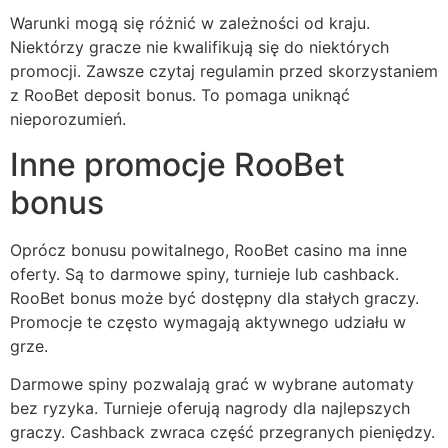
Warunki mogą się różnić w zależności od kraju.
Niektórzy gracze nie kwalifikują się do niektórych
promocji. Zawsze czytaj regulamin przed skorzystaniem
z RooBet deposit bonus. To pomaga uniknąć
nieporozumień.
Inne promocje RooBet
bonus
Oprócz bonusu powitalnego, RooBet casino ma inne
oferty. Są to darmowe spiny, turnieje lub cashback.
RooBet bonus może być dostępny dla stałych graczy.
Promocje te często wymagają aktywnego udziału w
grze.
Darmowe spiny pozwalają grać w wybrane automaty
bez ryzyka. Turnieje oferują nagrody dla najlepszych
graczy. Cashback zwraca część przegranych pieniędzy.