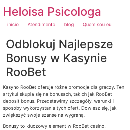
Ir
Heloisa Psicologa
para
o
conteúdo
inicio
Atendimento
blog
Quem sou eu
Odblokuj Najlepsze
Bonusy w Kasynie
RooBet
Kasyno RooBet oferuje różne promocje dla graczy. Ten
artykuł skupia się na bonusach, takich jak RooBet
deposit bonus. Przedstawimy szczegóły, warunki i
sposoby wykorzystania tych ofert. Dowiesz się, jak
zwiększyć swoje szanse na wygraną.
Bonusy to kluczowy element w RooBet casino.