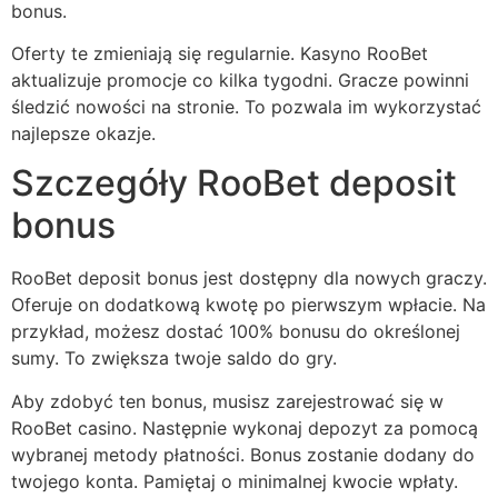
bonus.
Oferty te zmieniają się regularnie. Kasyno RooBet
aktualizuje promocje co kilka tygodni. Gracze powinni
śledzić nowości na stronie. To pozwala im wykorzystać
najlepsze okazje.
Szczegóły RooBet deposit
bonus
RooBet deposit bonus jest dostępny dla nowych graczy.
Oferuje on dodatkową kwotę po pierwszym wpłacie. Na
przykład, możesz dostać 100% bonusu do określonej
sumy. To zwiększa twoje saldo do gry.
Aby zdobyć ten bonus, musisz zarejestrować się w
RooBet casino. Następnie wykonaj depozyt za pomocą
wybranej metody płatności. Bonus zostanie dodany do
twojego konta. Pamiętaj o minimalnej kwocie wpłaty.