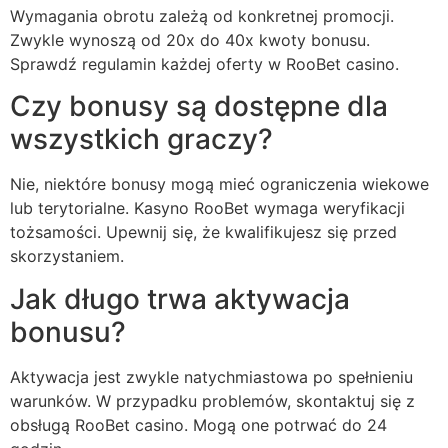
Wymagania obrotu zależą od konkretnej promocji.
Zwykle wynoszą od 20x do 40x kwoty bonusu.
Sprawdź regulamin każdej oferty w RooBet casino.
Czy bonusy są dostępne dla
wszystkich graczy?
Nie, niektóre bonusy mogą mieć ograniczenia wiekowe
lub terytorialne. Kasyno RooBet wymaga weryfikacji
tożsamości. Upewnij się, że kwalifikujesz się przed
skorzystaniem.
Jak długo trwa aktywacja
bonusu?
Aktywacja jest zwykle natychmiastowa po spełnieniu
warunków. W przypadku problemów, skontaktuj się z
obsługą RooBet casino. Mogą one potrwać do 24