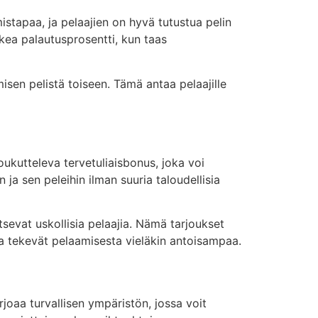
istapaa, ja pelaajien on hyvä tutustua pelin
rkea palautusprosentti, kun taas
sen pelistä toiseen. Tämä antaa pelaajille
ukutteleva tervetuliaisbonus, joka voi
 ja sen peleihin ilman suuria taloudellisia
tsevat uskollisia pelaajia. Nämä tarjoukset
otka tekevät pelaamisesta vieläkin antoisampaa.
rjoaa turvallisen ympäristön, jossa voit