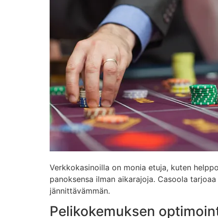
Verkkokasinoilla on monia etuja, kuten helppou
panoksensa ilman aikarajoja. Casoola tarjoaa
jännittävämmän.
Pelikokemuksen optimoint