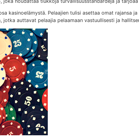
, joka noudattaa tiukkoja turvallisuusstandardeja ja tarjoa
a kasinoelämystä. Pelaajien tulisi asettaa omat rajansa ja 
a, jotka auttavat pelaajia pelaamaan vastuullisesti ja halli