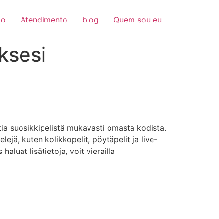
io
Atendimento
blog
Quem sou eu
ksesi
tia suosikkipelistä mukavasti omasta kodista.
lejä, kuten kolikkopelit, pöytäpelit ja live-
aluat lisätietoja, voit vierailla