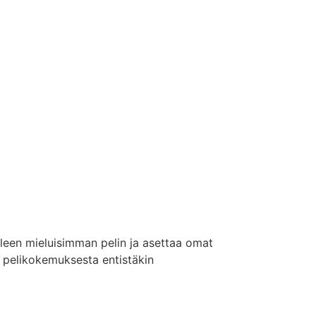
elleen mieluisimman pelin ja asettaa omat
t pelikokemuksesta entistäkin